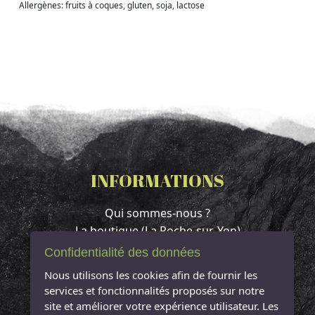
Allergènes: fruits à coques, gluten, soja, lactose
INFORMATIONS
Qui sommes-nous ?
La boutique (La Roche-sur-Yon)
Contact & Accès
Confidentialité des données
Espace client
Nous utilisons les cookies afin de fournir les
Mentions légales
services et fonctionnalités proposés sur notre
Conditions Générales de Vente
site et améliorer votre expérience utilisateur. Les