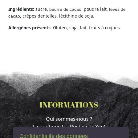
Ingrédients:
sucre,
poudre lait,
beurre de cacao,
fèves de
, crêpes dentelles, lécithine de soja.
cacao
Allergènes présents
: Gluten, soja, lait, fruits à coques.
INFORMATIONS
Qui sommes-nous ?
La boutique (La Roche-sur-Yon)
Contact & Accès
Confidentialité des données