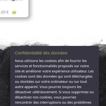
3.00 €
Confidentialité des données
NOUS CONTACTER
Nous utilisons les cookies afin de fournir les
services et fonctionnalités proposés sur notre
site et améliorer votre expérience utilisateur. Les
L'Arbre à Sucre
cookies sont des données qui sont téléchargées
12 Rue Jean Jaurès
ou stockées sur votre ordinateur ou sur tout
85000 La Roche-sur-Yon
autre appareil. Vous pourrez toujours les
Tél : 09 81 18 32 51
désactiver ultérieurement. Si vous supprimez ou
désactivez nos cookies, vous pourriez
rencontrer des interruptions ou des problèmes