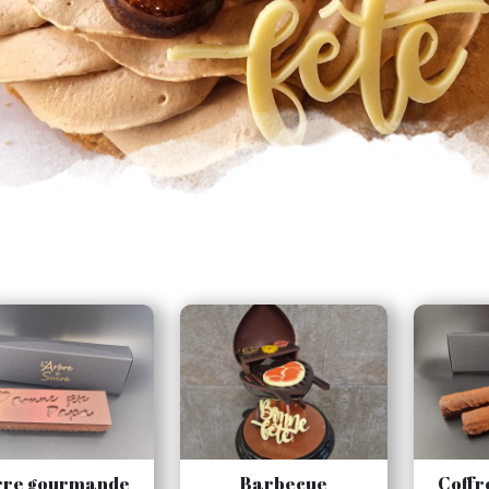
rre gourmande
Barbecue
Coffr