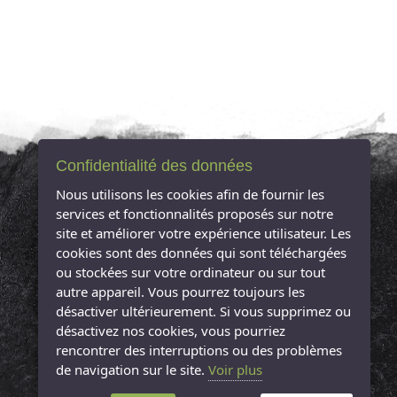
Confidentialité des données
NOUS CONTACTER
Nous utilisons les cookies afin de fournir les
services et fonctionnalités proposés sur notre
site et améliorer votre expérience utilisateur. Les
L'Arbre à Sucre
cookies sont des données qui sont téléchargées
12 Rue Jean Jaurès
ou stockées sur votre ordinateur ou sur tout
85000 La Roche-sur-Yon
autre appareil. Vous pourrez toujours les
Tél : 09 81 18 32 51
désactiver ultérieurement. Si vous supprimez ou
désactivez nos cookies, vous pourriez
rencontrer des interruptions ou des problèmes
de navigation sur le site.
Voir plus