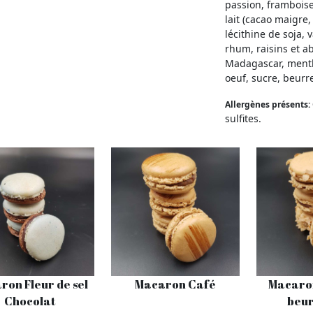
passion, framboise,
lait (cacao maigre,
lécithine de soja, 
rhum, raisins et ab
Madagascar, menthe,
oeuf, sucre, beurre
Allergènes présents:
sulfites.
ron Fleur de sel
Macaron Café
Macaro
Chocolat
beur