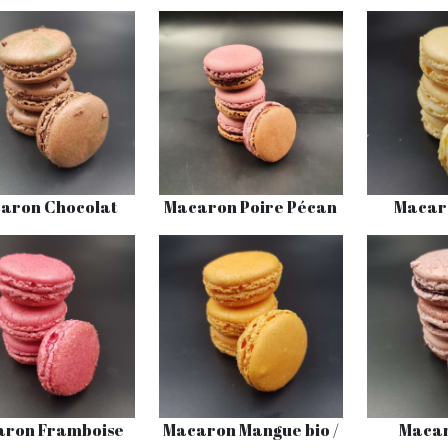
aron Chocolat
Macaron Poire Pécan
Macar
ron Framboise
Macaron Mangue bio /
Maca