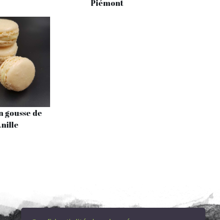
Piémont
 gousse de
nille