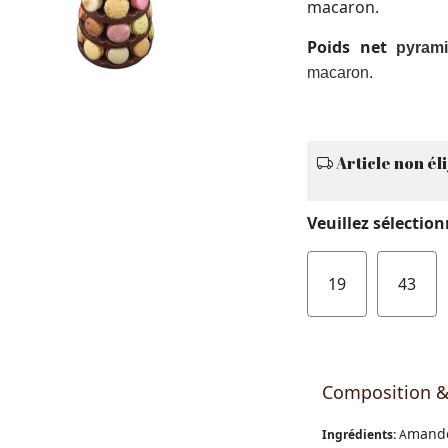
macaron.
Poids net
pyram
macaron.
Article non éli
Veuillez sélectio
19
43
Composition &
mande
Ingrédients:
A