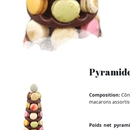
Pyramid
Composition:
Cône
macarons assortis
Poids net pyram