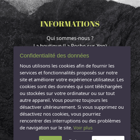
INFORMATIONS
Qui sommes-nous ?
La boutique (La Roche-sur-Yon)
Contact & Accès
Confidentialité des données
Espace client
Nous utilisons les cookies afin de fournir les
Mentions légales
services et fonctionnalités proposés sur notre
Conditions Générales de Vente
site et améliorer votre expérience utilisateur. Les
cookies sont des données qui sont téléchargées
NOUS CONTACTER
ou stockées sur votre ordinateur ou sur tout
autre appareil. Vous pourrez toujours les
L'Arbre à Sucre
désactiver ultérieurement. Si vous supprimez ou
désactivez nos cookies, vous pourriez
12 Rue Jean Jaurès
rencontrer des interruptions ou des problèmes
85000 La Roche-sur-Yon
de navigation sur le site.
Voir plus
Tél : 09 81 18 32 51