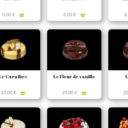
6.00 €
6.00 €
6
Le Caraïbes
Le Fleur de vanille
L
20.00 €
20.00 €
2