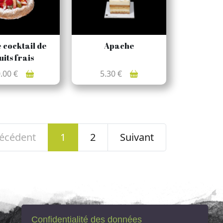
 cocktail de
Apache
uits frais
0.00 €
5.30 €
écédent
1
2
Suivant
Confidentialité des données