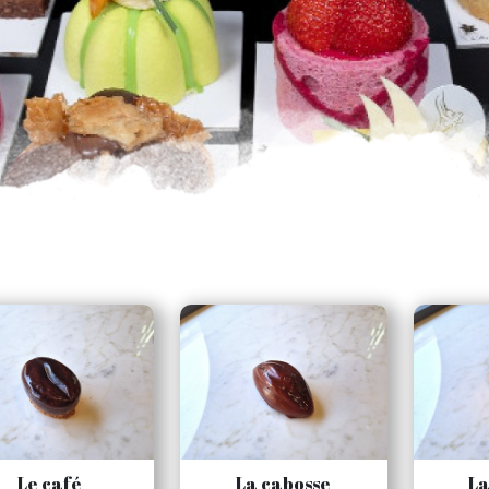
Le café
La cabosse
L