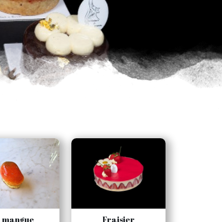
a mangue
Fraisier