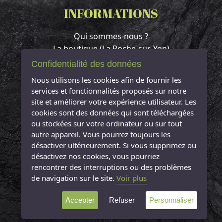
INFORMATIONS
Qui sommes-nous ?
La boutique (La Roche-sur-Yon)
Contact & Accès
Confidentialité des données
Espace client
Nous utilisons les cookies afin de fournir les
Mentions légales
services et fonctionnalités proposés sur notre
Conditions Générales de Vente
site et améliorer votre expérience utilisateur. Les
cookies sont des données qui sont téléchargées
NOUS CONTACTER
ou stockées sur votre ordinateur ou sur tout
autre appareil. Vous pourrez toujours les
L'Arbre à Sucre
désactiver ultérieurement. Si vous supprimez ou
désactivez nos cookies, vous pourriez
12 Rue Jean Jaurès
rencontrer des interruptions ou des problèmes
85000 La Roche-sur-Yon
de navigation sur le site.
Voir plus
Tél : 09 81 18 32 51
Accepter
Refuser
Personnaliser