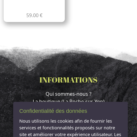
59.00 €
INFORMATIONS
Qui sommes-nous ?
La boutique (La Roche-sur-Yon)
Contact & Accès
Confidentialité des données
Espace client
Nous utilisons les cookies afin de fournir les
Mentions légales
services et fonctionnalités proposés sur notre
Conditions Générales de Vente
site et améliorer votre expérience utilisateur. Les